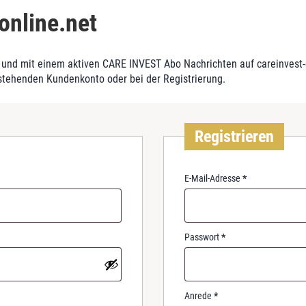
online.net
und mit einem aktiven CARE INVEST Abo Nachrichten auf careinvest-on
stehenden Kundenkonto oder bei der Registrierung.
Registrieren
R
E-Mail-Adresse
*
e
q
u
i
R
Passwort
*
r
e
e
q
d
u
i
Anrede
*