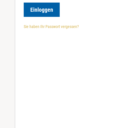
r
e
Einloggen
d
Sie haben Ihr Passwort vergessen?