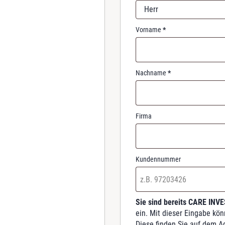
r
Herr
e
d
Vorname
*
Nachname
*
Firma
Kundennummer
Sie sind bereits CARE INV
ein. Mit dieser Eingabe kö
Diese finden Sie auf dem A