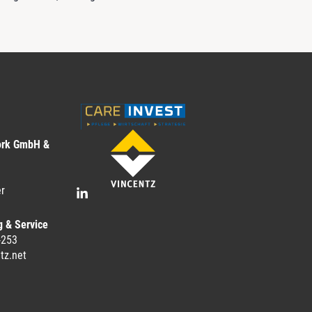
ork GmbH &
r
g & Service
-253
tz.net