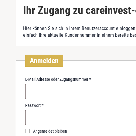
Ihr Zugang zu careinvest-
Hier können Sie sich in Ihrem Benutzeraccount einloggen 
einfach Ihre aktuelle Kundennummer in einem bereits be
Anmelden
R
E-Mail Adresse oder Zugangsnummer
*
e
q
u
i
R
Passwort
*
r
e
e
q
d
u
i
Angemeldet bleiben