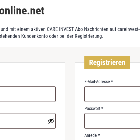
online.net
und mit einem aktiven CARE INVEST Abo Nachrichten auf careinvest-on
stehenden Kundenkonto oder bei der Registrierung.
Registrieren
R
E-Mail-Adresse
*
e
q
u
i
R
Passwort
*
r
e
e
q
d
u
i
Anrede
*