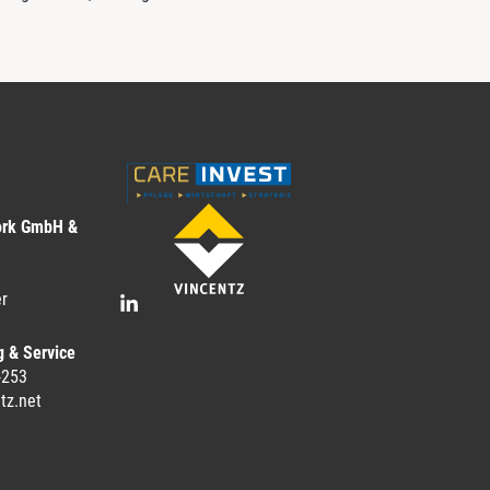
ork GmbH &
r
g & Service
-253
tz.net