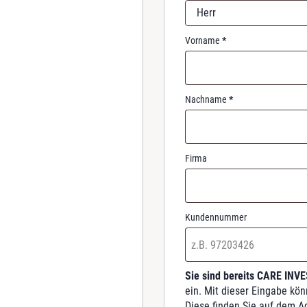
r
Herr
e
d
Vorname
*
Nachname
*
Firma
Kundennummer
Sie sind bereits CARE INV
ein. Mit dieser Eingabe kö
Diese finden Sie auf dem A