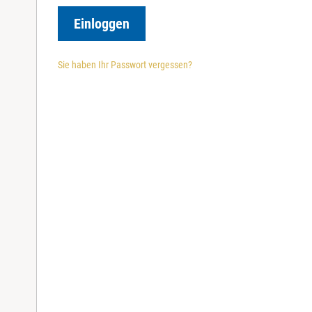
r
e
Einloggen
d
Sie haben Ihr Passwort vergessen?