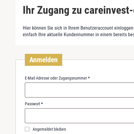
Ihr Zugang zu careinvest-
Hier können Sie sich in Ihrem Benutzeraccount einloggen 
einfach Ihre aktuelle Kundennummer in einem bereits be
Anmelden
R
E-Mail Adresse oder Zugangsnummer
*
e
q
u
i
R
Passwort
*
r
e
e
q
d
u
i
Angemeldet bleiben