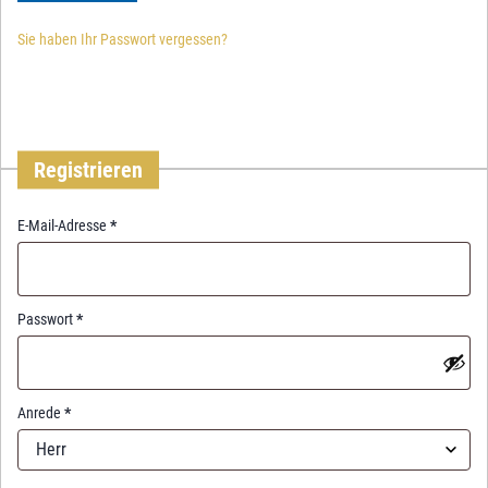
Sie haben Ihr Passwort vergessen?
Registrieren
R
E-Mail-Adresse
*
e
q
u
i
R
Passwort
*
r
e
e
q
d
u
i
Anrede
*
r
Herr
e
d