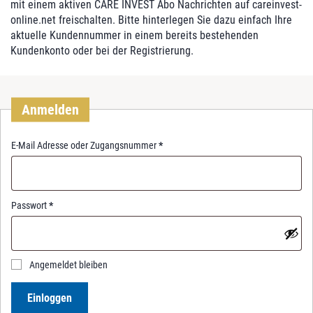
mit einem aktiven CARE INVEST Abo Nachrichten auf careinvest-
online.net freischalten. Bitte hinterlegen Sie dazu einfach Ihre
aktuelle Kundennummer in einem bereits bestehenden
Kundenkonto oder bei der Registrierung.
Anmelden
R
E-Mail Adresse oder Zugangsnummer
*
e
q
u
i
R
Passwort
*
r
e
e
q
d
u
i
Angemeldet bleiben
r
e
Einloggen
d