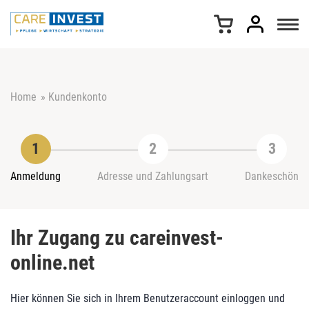
Z
u
m
I
n
h
Home
»
Kundenkonto
a
l
t
s
p
r
Anmeldung
Adresse und Zahlungsart
Dankeschön
i
n
g
Ihr Zugang zu careinvest-
e
n
online.net
Hier können Sie sich in Ihrem Benutzeraccount einloggen und