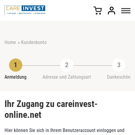
Z
u
m
I
n
h
Home
»
Kundenkonto
a
l
t
s
p
r
Anmeldung
Adresse und Zahlungsart
Dankeschön
i
n
g
Ihr Zugang zu careinvest-
e
n
online.net
Hier können Sie sich in Ihrem Benutzeraccount einloggen und