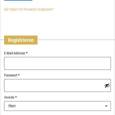
Sie haben Ihr Passwort vergessen?
Registrieren
R
E-Mail-Adresse
*
e
q
u
i
R
Passwort
*
r
e
e
q
d
u
i
Anrede
*
r
Herr
e
d