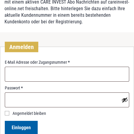
mit einem aktiven CARE INVEST Abo Nachrichten auf careinvest-
online.net freischalten. Bitte hinterlegen Sie dazu einfach Ihre
aktuelle Kundennummer in einem bereits bestehenden
Kundenkonto oder bei der Registrierung.
Anmelden
R
E-Mail Adresse oder Zugangsnummer
*
e
q
u
i
R
Passwort
*
r
e
e
q
d
u
i
Angemeldet bleiben
r
e
Einloggen
d