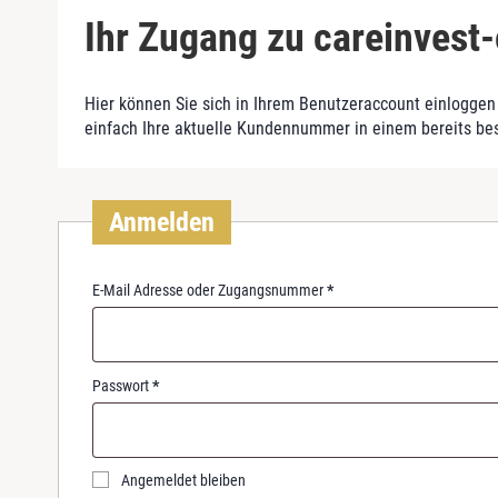
Ihr Zugang zu careinvest-
Hier können Sie sich in Ihrem Benutzeraccount einloggen 
einfach Ihre aktuelle Kundennummer in einem bereits be
Anmelden
R
E-Mail Adresse oder Zugangsnummer
*
e
q
u
i
R
Passwort
*
r
e
e
q
d
u
i
Angemeldet bleiben