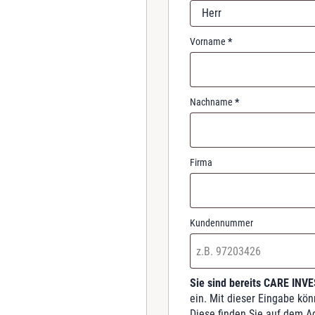
r
Herr
e
d
Vorname
*
Nachname
*
Firma
Kundennummer
Sie sind bereits CARE INV
ein. Mit dieser Eingabe kö
Diese finden Sie auf dem A