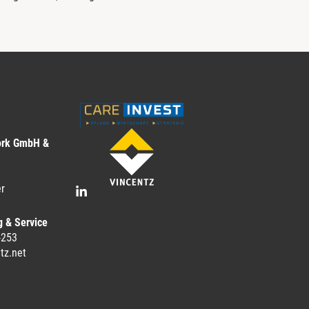
ork GmbH &
r
g & Service
-253
tz.net