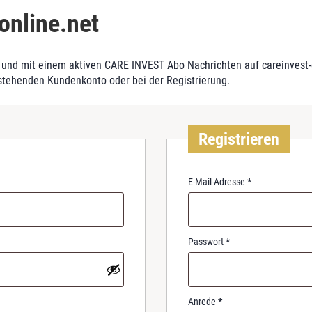
online.net
und mit einem aktiven CARE INVEST Abo Nachrichten auf careinvest-on
stehenden Kundenkonto oder bei der Registrierung.
Registrieren
R
E-Mail-Adresse
*
e
q
u
i
R
Passwort
*
r
e
e
q
d
u
i
Anrede
*