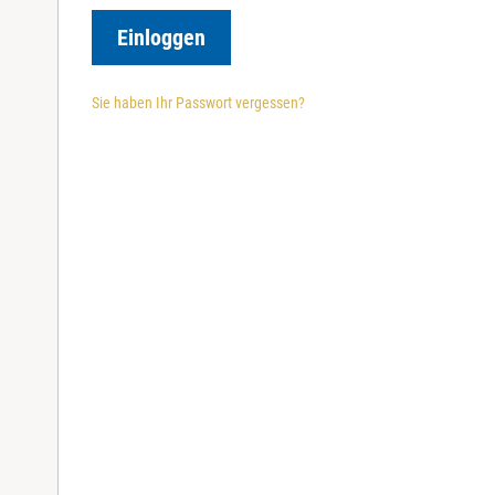
r
e
Einloggen
d
Sie haben Ihr Passwort vergessen?