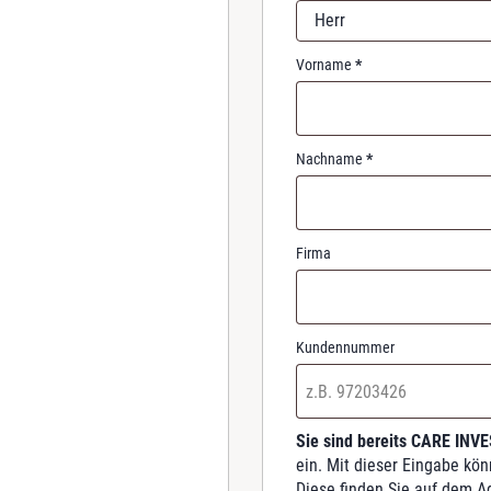
r
Herr
e
d
Vorname
*
Nachname
*
Firma
Kundennummer
Sie sind bereits CARE INV
ein. Mit dieser Eingabe kö
Diese finden Sie auf dem A