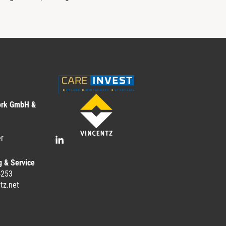
ork GmbH &
r
g & Service
-253
tz.net