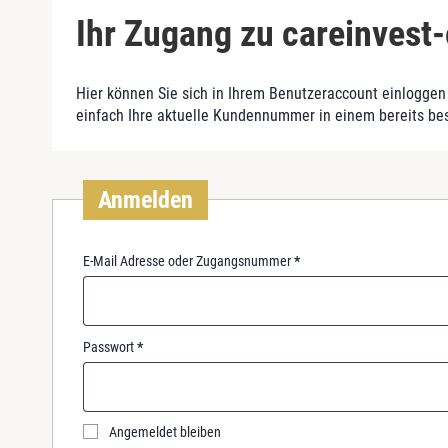
Ihr Zugang zu careinvest-
Hier können Sie sich in Ihrem Benutzeraccount einloggen 
einfach Ihre aktuelle Kundennummer in einem bereits be
Anmelden
R
E-Mail Adresse oder Zugangsnummer
*
e
q
u
i
R
Passwort
*
r
e
e
q
d
u
i
Angemeldet bleiben