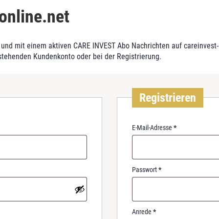
online.net
und mit einem aktiven CARE INVEST Abo Nachrichten auf careinvest-on
stehenden Kundenkonto oder bei der Registrierung.
Registrieren
R
E-Mail-Adresse
*
e
q
u
i
R
Passwort
*
r
e
e
q
d
u
i
Anrede
*