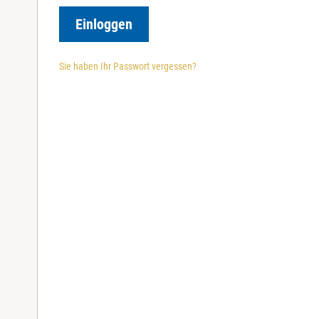
r
e
Einloggen
d
Sie haben Ihr Passwort vergessen?