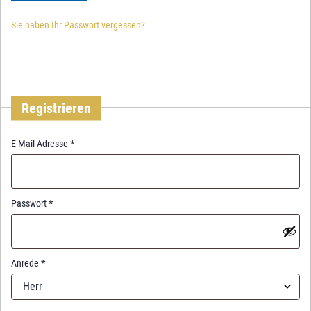
Sie haben Ihr Passwort vergessen?
Registrieren
R
E-Mail-Adresse
*
e
q
u
i
R
Passwort
*
r
e
e
q
d
u
i
Anrede
*
r
Herr
e
d