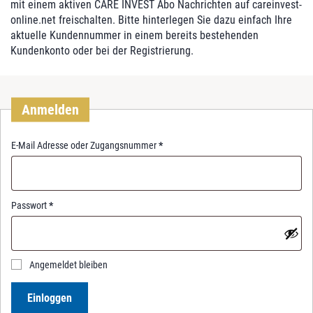
mit einem aktiven CARE INVEST Abo Nachrichten auf careinvest-
online.net freischalten. Bitte hinterlegen Sie dazu einfach Ihre
aktuelle Kundennummer in einem bereits bestehenden
Kundenkonto oder bei der Registrierung.
Anmelden
R
E-Mail Adresse oder Zugangsnummer
*
e
q
u
i
R
Passwort
*
r
e
e
q
d
u
i
Angemeldet bleiben
r
e
Einloggen
d