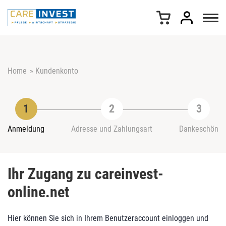
Z
u
m
I
n
h
Home
»
Kundenkonto
a
l
t
s
p
r
Anmeldung
Adresse und Zahlungsart
Dankeschön
i
n
g
Ihr Zugang zu careinvest-
e
n
online.net
Hier können Sie sich in Ihrem Benutzeraccount einloggen und