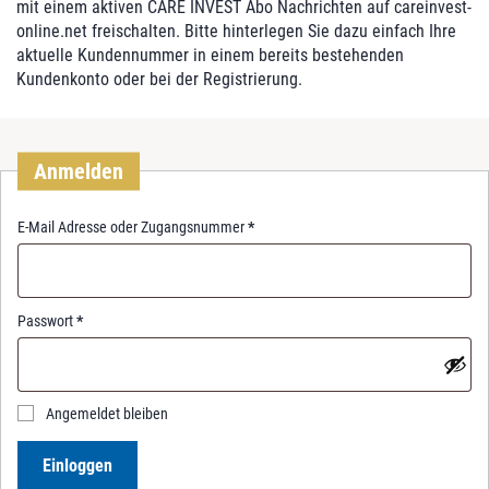
mit einem aktiven CARE INVEST Abo Nachrichten auf careinvest-
online.net freischalten. Bitte hinterlegen Sie dazu einfach Ihre
aktuelle Kundennummer in einem bereits bestehenden
Kundenkonto oder bei der Registrierung.
Anmelden
R
E-Mail Adresse oder Zugangsnummer
*
e
q
u
i
R
Passwort
*
r
e
e
q
d
u
i
Angemeldet bleiben
r
e
Einloggen
d