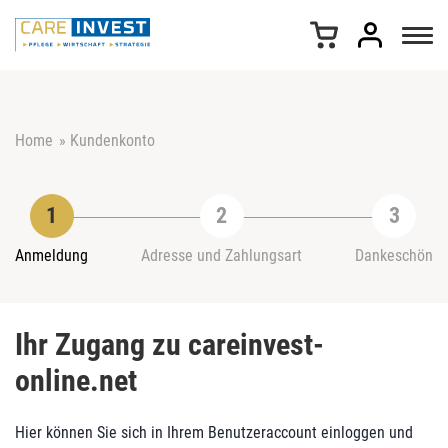
Z
u
m
I
n
h
Home
»
Kundenkonto
a
l
t
s
p
r
Anmeldung
Adresse und Zahlungsart
Dankeschön
i
n
g
Ihr Zugang zu careinvest-
e
n
online.net
Hier können Sie sich in Ihrem Benutzeraccount einloggen und