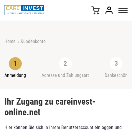
Z
u
m
I
n
h
Home
»
Kundenkonto
a
l
t
s
p
r
Anmeldung
Adresse und Zahlungsart
Dankeschön
i
n
g
Ihr Zugang zu careinvest-
e
n
online.net
Hier können Sie sich in Ihrem Benutzeraccount einloggen und