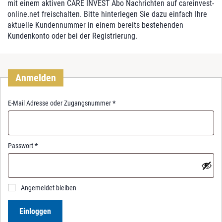
mit einem aktiven CARE INVEST Abo Nachrichten auf careinvest-
online.net freischalten. Bitte hinterlegen Sie dazu einfach Ihre
aktuelle Kundennummer in einem bereits bestehenden
Kundenkonto oder bei der Registrierung.
Anmelden
R
E-Mail Adresse oder Zugangsnummer
*
e
q
u
i
R
Passwort
*
r
e
e
q
d
u
i
Angemeldet bleiben
r
e
Einloggen
d