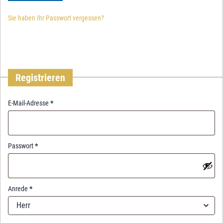
Sie haben Ihr Passwort vergessen?
Registrieren
R
E-Mail-Adresse
*
e
q
u
i
R
Passwort
*
r
e
e
q
d
u
i
Anrede
*
r
Herr
e
d