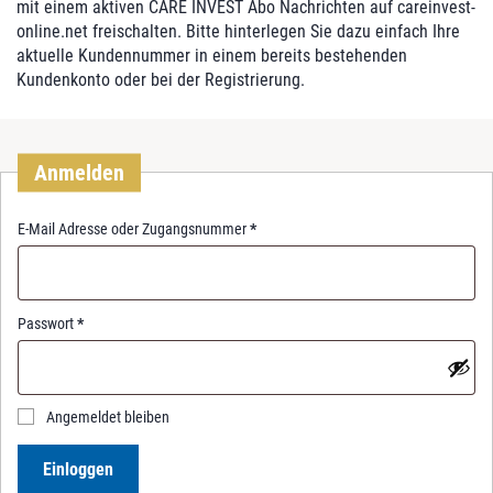
mit einem aktiven CARE INVEST Abo Nachrichten auf careinvest-
online.net freischalten. Bitte hinterlegen Sie dazu einfach Ihre
aktuelle Kundennummer in einem bereits bestehenden
Kundenkonto oder bei der Registrierung.
Anmelden
R
E-Mail Adresse oder Zugangsnummer
*
e
q
u
i
R
Passwort
*
r
e
e
q
d
u
i
Angemeldet bleiben
r
e
Einloggen
d