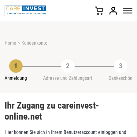
Z
u
m
I
n
h
Home
»
Kundenkonto
a
l
t
s
p
r
Anmeldung
Adresse und Zahlungsart
Dankeschön
i
n
g
Ihr Zugang zu careinvest-
e
n
online.net
Hier können Sie sich in Ihrem Benutzeraccount einloggen und