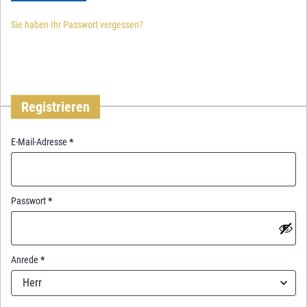
Sie haben Ihr Passwort vergessen?
Registrieren
R
E-Mail-Adresse
*
e
q
u
i
R
Passwort
*
r
e
e
q
d
u
i
Anrede
*
r
Herr
e
d