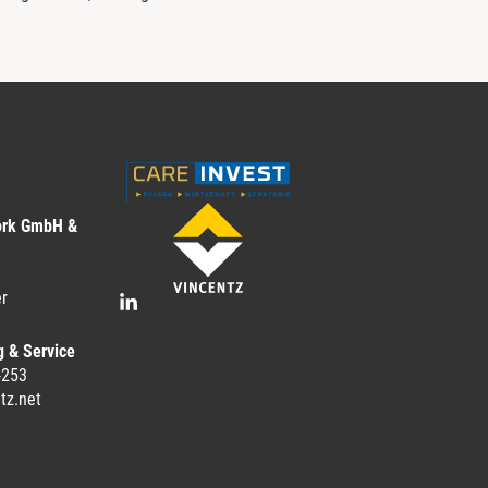
ork GmbH &
r
g & Service
-253
tz.net