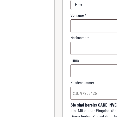
r
Herr
e
d
Vorname
*
Nachname
*
Firma
Kundennummer
Sie sind bereits CARE INV
ein. Mit dieser Eingabe kö
Diese finden Sie auf dem A