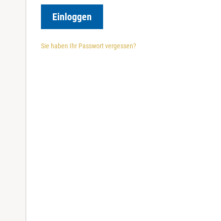
r
e
Einloggen
d
Sie haben Ihr Passwort vergessen?