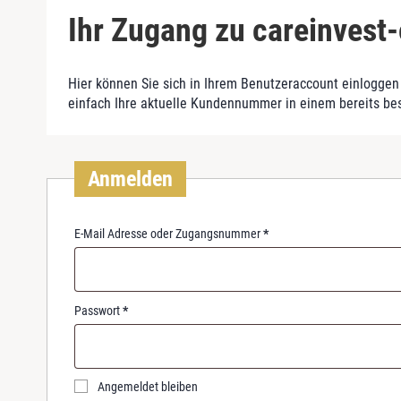
Ihr Zugang zu careinvest-
Hier können Sie sich in Ihrem Benutzeraccount einloggen 
einfach Ihre aktuelle Kundennummer in einem bereits be
Anmelden
R
E-Mail Adresse oder Zugangsnummer
*
e
q
u
i
R
Passwort
*
r
e
e
q
d
u
i
Angemeldet bleiben