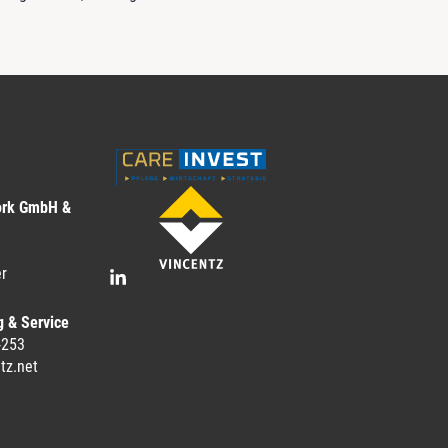
ork GmbH &
r
g & Service
-253
tz.net