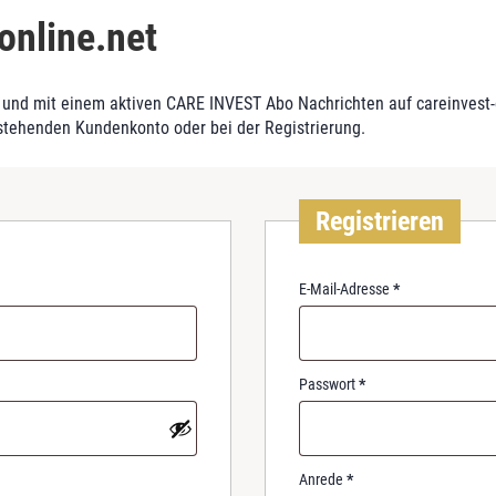
online.net
und mit einem aktiven CARE INVEST Abo Nachrichten auf careinvest-on
stehenden Kundenkonto oder bei der Registrierung.
Registrieren
R
E-Mail-Adresse
*
e
q
u
i
R
Passwort
*
r
e
e
q
d
u
i
Anrede
*