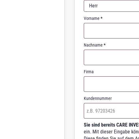
r
Herr
e
d
Vorname
*
Nachname
*
Firma
Kundennummer
Sie sind bereits CARE INV
ein. Mit dieser Eingabe kö
Diese finden Sie auf dem A