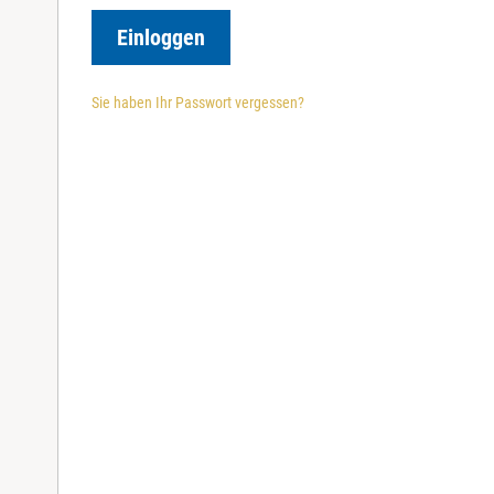
r
e
Einloggen
d
Sie haben Ihr Passwort vergessen?