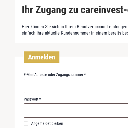
Ihr Zugang zu careinvest-
Hier können Sie sich in Ihrem Benutzeraccount einloggen 
einfach Ihre aktuelle Kundennummer in einem bereits be
Anmelden
R
E-Mail Adresse oder Zugangsnummer
*
e
q
u
i
R
Passwort
*
r
e
e
q
d
u
i
Angemeldet bleiben