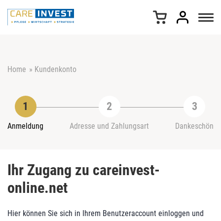
Z
u
m
I
n
h
Home
»
Kundenkonto
a
l
t
s
p
r
Anmeldung
Adresse und Zahlungsart
Dankeschön
i
n
g
Ihr Zugang zu careinvest-
e
n
online.net
Hier können Sie sich in Ihrem Benutzeraccount einloggen und