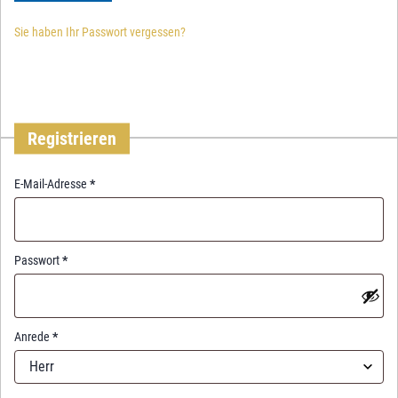
Sie haben Ihr Passwort vergessen?
Registrieren
R
E-Mail-Adresse
*
e
q
u
i
R
Passwort
*
r
e
e
q
d
u
i
Anrede
*
r
Herr
e
d