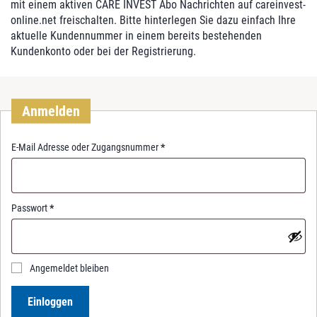
mit einem aktiven CARE INVEST Abo Nachrichten auf careinvest-
online.net freischalten. Bitte hinterlegen Sie dazu einfach Ihre
aktuelle Kundennummer in einem bereits bestehenden
Kundenkonto oder bei der Registrierung.
Anmelden
R
E-Mail Adresse oder Zugangsnummer
*
e
q
u
i
R
Passwort
*
r
e
e
q
d
u
i
Angemeldet bleiben
r
e
Einloggen
d