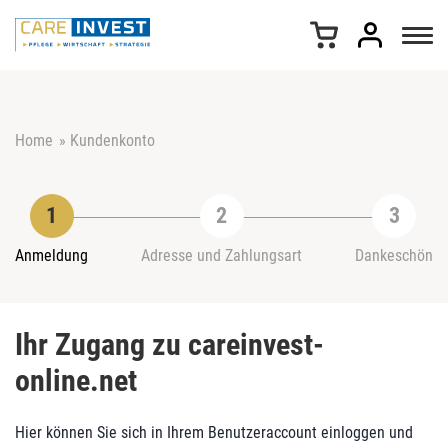
Z
u
m
I
n
h
Home
»
Kundenkonto
a
l
t
s
p
r
Anmeldung
Adresse und Zahlungsart
Dankeschön
i
n
g
Ihr Zugang zu careinvest-
e
n
online.net
Hier können Sie sich in Ihrem Benutzeraccount einloggen und