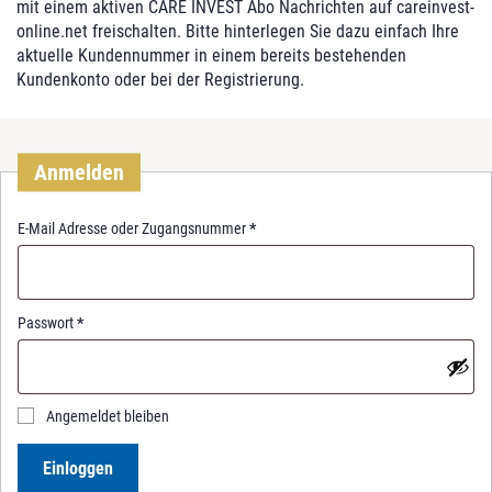
mit einem aktiven CARE INVEST Abo Nachrichten auf careinvest-
online.net freischalten. Bitte hinterlegen Sie dazu einfach Ihre
aktuelle Kundennummer in einem bereits bestehenden
Kundenkonto oder bei der Registrierung.
Anmelden
R
E-Mail Adresse oder Zugangsnummer
*
e
q
u
i
R
Passwort
*
r
e
e
q
d
u
i
Angemeldet bleiben
r
e
Einloggen
d