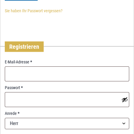
Sie haben Ihr Passwort vergessen?
Registrieren
R
E-Mail-Adresse
*
e
q
u
i
R
Passwort
*
r
e
e
q
d
u
i
Anrede
*
r
Herr
e
d