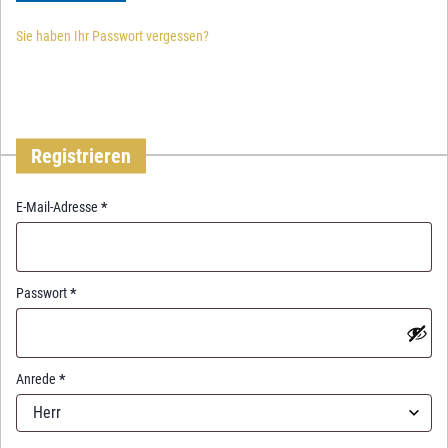
Sie haben Ihr Passwort vergessen?
Registrieren
R
E-Mail-Adresse
*
e
q
u
i
R
Passwort
*
r
e
e
q
d
u
i
Anrede
*
r
Herr
e
d