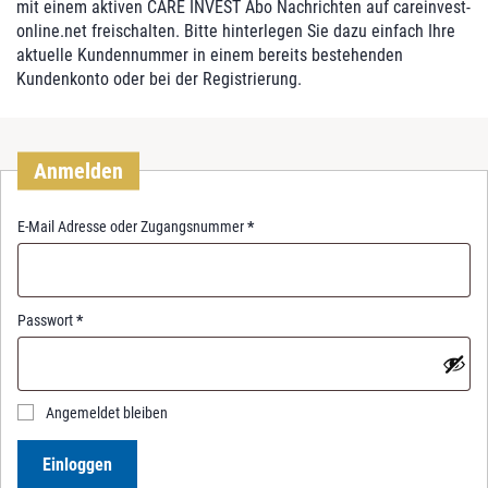
mit einem aktiven CARE INVEST Abo Nachrichten auf careinvest-
online.net freischalten. Bitte hinterlegen Sie dazu einfach Ihre
aktuelle Kundennummer in einem bereits bestehenden
Kundenkonto oder bei der Registrierung.
Anmelden
R
E-Mail Adresse oder Zugangsnummer
*
e
q
u
i
R
Passwort
*
r
e
e
q
d
u
i
Angemeldet bleiben
r
e
Einloggen
d