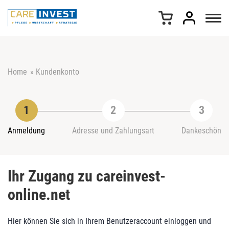
Z
u
m
I
n
h
Home
»
Kundenkonto
a
l
t
s
p
r
Anmeldung
Adresse und Zahlungsart
Dankeschön
i
n
g
Ihr Zugang zu careinvest-
e
n
online.net
Hier können Sie sich in Ihrem Benutzeraccount einloggen und