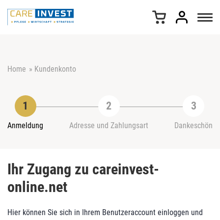
Z
u
m
I
n
h
Home
»
Kundenkonto
a
l
t
s
p
r
Anmeldung
Adresse und Zahlungsart
Dankeschön
i
n
g
Ihr Zugang zu careinvest-
e
n
online.net
Hier können Sie sich in Ihrem Benutzeraccount einloggen und