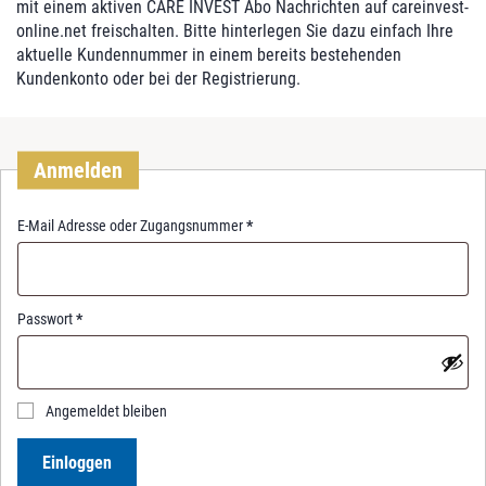
mit einem aktiven CARE INVEST Abo Nachrichten auf careinvest-
online.net freischalten. Bitte hinterlegen Sie dazu einfach Ihre
aktuelle Kundennummer in einem bereits bestehenden
Kundenkonto oder bei der Registrierung.
Anmelden
R
E-Mail Adresse oder Zugangsnummer
*
e
q
u
i
R
Passwort
*
r
e
e
q
d
u
i
Angemeldet bleiben
r
e
Einloggen
d