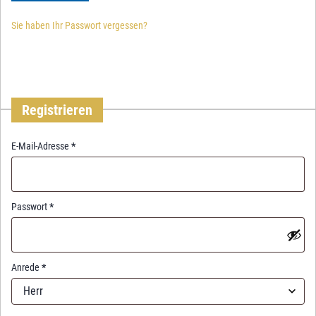
Sie haben Ihr Passwort vergessen?
Registrieren
R
E-Mail-Adresse
*
e
q
u
i
R
Passwort
*
r
e
e
q
d
u
i
Anrede
*
r
Herr
e
d