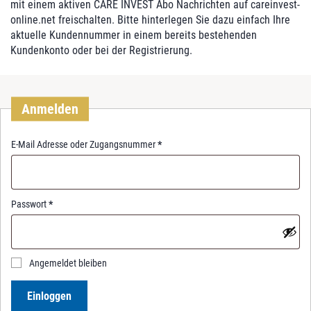
mit einem aktiven CARE INVEST Abo Nachrichten auf careinvest-
online.net freischalten. Bitte hinterlegen Sie dazu einfach Ihre
aktuelle Kundennummer in einem bereits bestehenden
Kundenkonto oder bei der Registrierung.
Anmelden
R
E-Mail Adresse oder Zugangsnummer
*
e
q
u
i
R
Passwort
*
r
e
e
q
d
u
i
Angemeldet bleiben
r
e
Einloggen
d