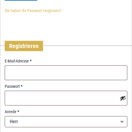
Sie haben Ihr Passwort vergessen?
Registrieren
R
E-Mail-Adresse
*
e
q
u
i
R
Passwort
*
r
e
e
q
d
u
i
Anrede
*
r
Herr
e
d