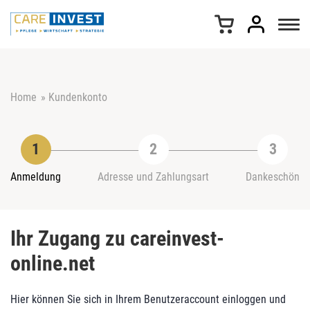
Z
u
m
I
n
h
Home
»
Kundenkonto
a
l
t
s
p
r
Anmeldung
Adresse und Zahlungsart
Dankeschön
i
n
g
Ihr Zugang zu careinvest-
e
n
online.net
Hier können Sie sich in Ihrem Benutzeraccount einloggen und