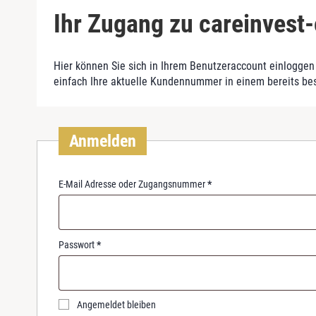
Ihr Zugang zu careinvest-
Hier können Sie sich in Ihrem Benutzeraccount einloggen 
einfach Ihre aktuelle Kundennummer in einem bereits be
Anmelden
R
E-Mail Adresse oder Zugangsnummer
*
e
q
u
i
R
Passwort
*
r
e
e
q
d
u
i
Angemeldet bleiben