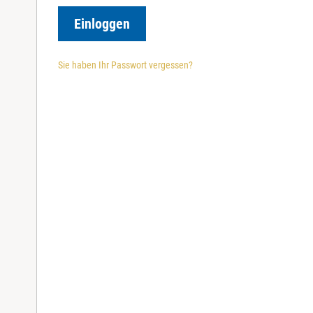
r
e
Einloggen
d
Sie haben Ihr Passwort vergessen?