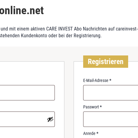
online.net
und mit einem aktiven CARE INVEST Abo Nachrichten auf careinvest-on
stehenden Kundenkonto oder bei der Registrierung.
Registrieren
R
E-Mail-Adresse
*
e
q
u
i
R
Passwort
*
r
e
e
q
d
u
i
Anrede
*