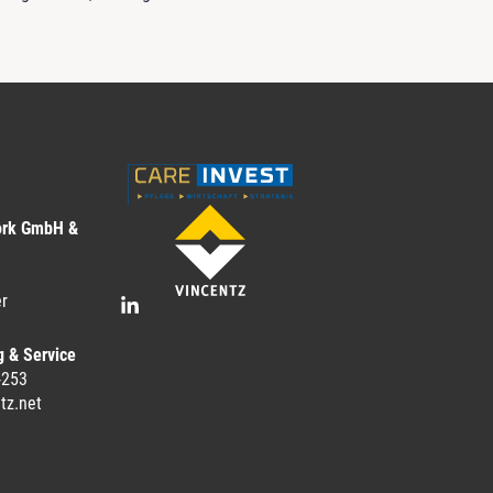
ork GmbH &
r
g & Service
-253
tz.net