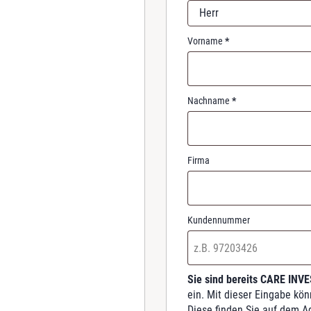
r
Herr
e
d
Vorname
*
Nachname
*
Firma
Kundennummer
Sie sind bereits CARE INV
ein. Mit dieser Eingabe kö
Diese finden Sie auf dem A