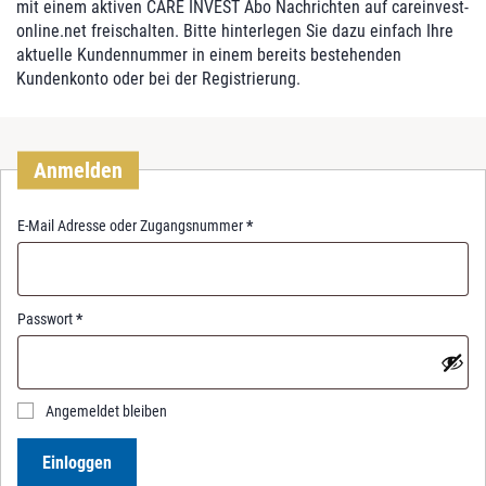
mit einem aktiven CARE INVEST Abo Nachrichten auf careinvest-
online.net freischalten. Bitte hinterlegen Sie dazu einfach Ihre
aktuelle Kundennummer in einem bereits bestehenden
Kundenkonto oder bei der Registrierung.
Anmelden
R
E-Mail Adresse oder Zugangsnummer
*
e
q
u
i
R
Passwort
*
r
e
e
q
d
u
i
Angemeldet bleiben
r
e
Einloggen
d