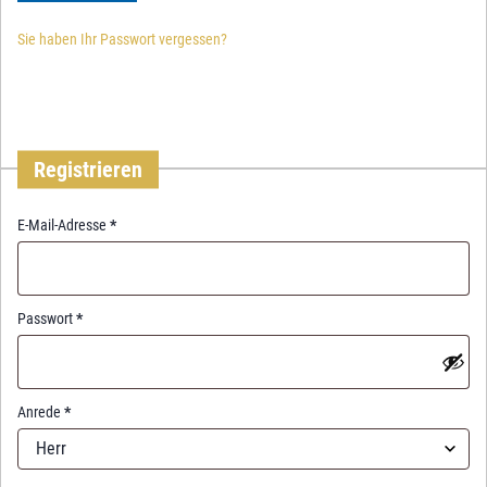
Sie haben Ihr Passwort vergessen?
Registrieren
R
E-Mail-Adresse
*
e
q
u
i
R
Passwort
*
r
e
e
q
d
u
i
Anrede
*
r
Herr
e
d