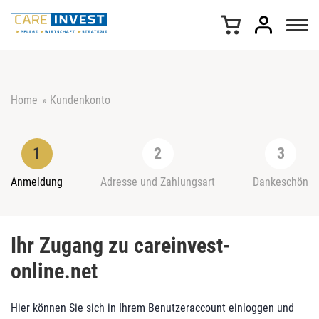
Z
u
m
I
n
h
Home
»
Kundenkonto
a
l
t
s
p
r
Anmeldung
Adresse und Zahlungsart
Dankeschön
i
n
g
Ihr Zugang zu careinvest-
e
n
online.net
Hier können Sie sich in Ihrem Benutzeraccount einloggen und