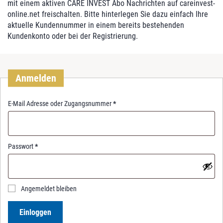
mit einem aktiven CARE INVEST Abo Nachrichten auf careinvest-
online.net freischalten. Bitte hinterlegen Sie dazu einfach Ihre
aktuelle Kundennummer in einem bereits bestehenden
Kundenkonto oder bei der Registrierung.
Anmelden
R
E-Mail Adresse oder Zugangsnummer
*
e
q
u
i
R
Passwort
*
r
e
e
q
d
u
i
Angemeldet bleiben
r
e
Einloggen
d