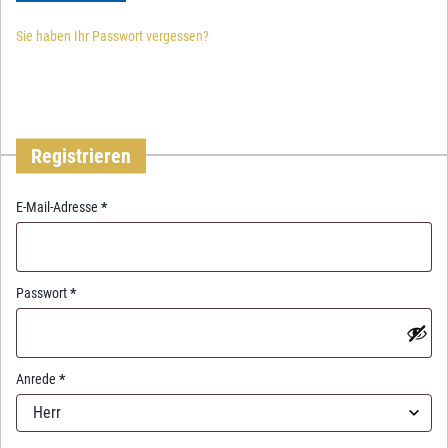
Sie haben Ihr Passwort vergessen?
Registrieren
R
E-Mail-Adresse
*
e
q
u
i
R
Passwort
*
r
e
e
q
d
u
i
Anrede
*
r
Herr
e
d