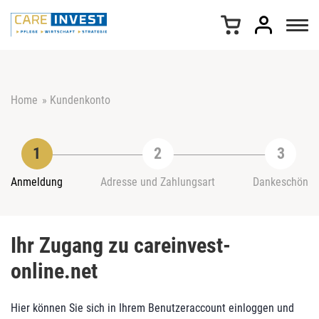
Z
u
m
I
n
h
Home
»
Kundenkonto
a
l
t
s
p
r
Anmeldung
Adresse und Zahlungsart
Dankeschön
i
n
g
Ihr Zugang zu careinvest-
e
n
online.net
Hier können Sie sich in Ihrem Benutzeraccount einloggen und