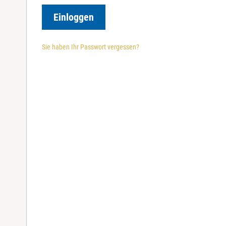
r
e
Einloggen
d
Sie haben Ihr Passwort vergessen?