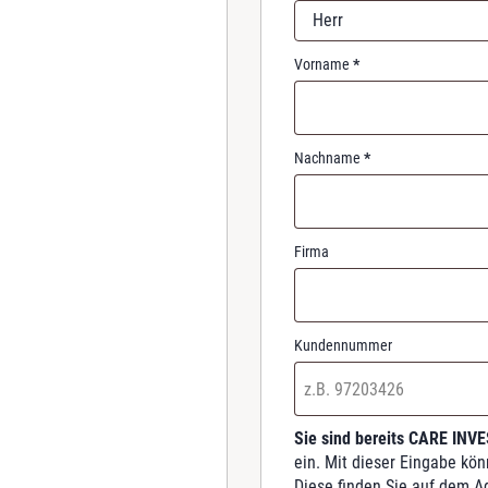
r
Herr
e
d
Vorname
*
Nachname
*
Firma
Kundennummer
Sie sind bereits CARE INV
ein. Mit dieser Eingabe kö
Diese finden Sie auf dem A