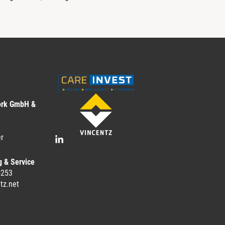
ork GmbH &
r
g & Service
-253
tz.net