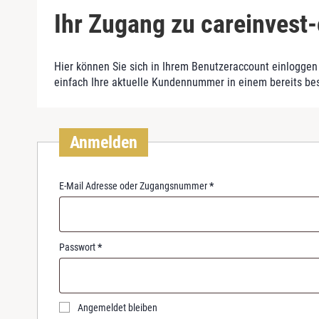
Ihr Zugang zu careinvest-
Hier können Sie sich in Ihrem Benutzeraccount einloggen 
einfach Ihre aktuelle Kundennummer in einem bereits be
Anmelden
R
E-Mail Adresse oder Zugangsnummer
*
e
q
u
i
R
Passwort
*
r
e
e
q
d
u
i
Angemeldet bleiben