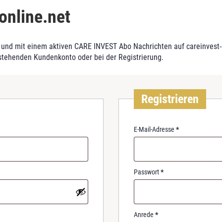
online.net
und mit einem aktiven CARE INVEST Abo Nachrichten auf careinvest-on
stehenden Kundenkonto oder bei der Registrierung.
Registrieren
R
E-Mail-Adresse
*
e
q
u
i
R
Passwort
*
r
e
e
q
d
u
i
Anrede
*