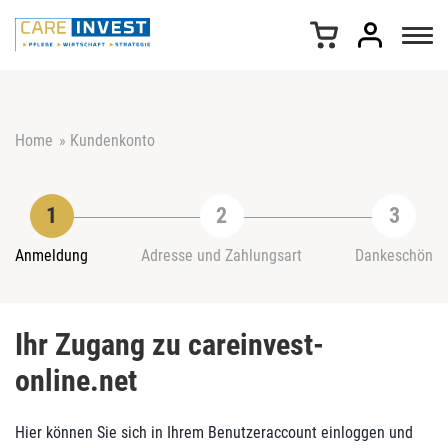
Z
u
m
I
n
h
Home
»
Kundenkonto
a
l
t
s
p
r
Anmeldung
Adresse und Zahlungsart
Dankeschön
i
n
g
Ihr Zugang zu careinvest-
e
n
online.net
Hier können Sie sich in Ihrem Benutzeraccount einloggen und