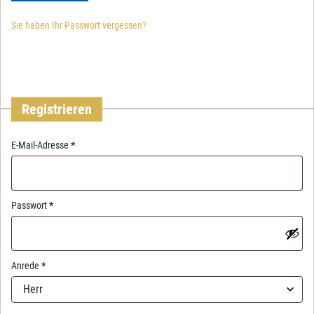
Sie haben Ihr Passwort vergessen?
Registrieren
R
E-Mail-Adresse
*
e
q
u
i
R
Passwort
*
r
e
e
q
d
u
i
Anrede
*
r
Herr
e
d