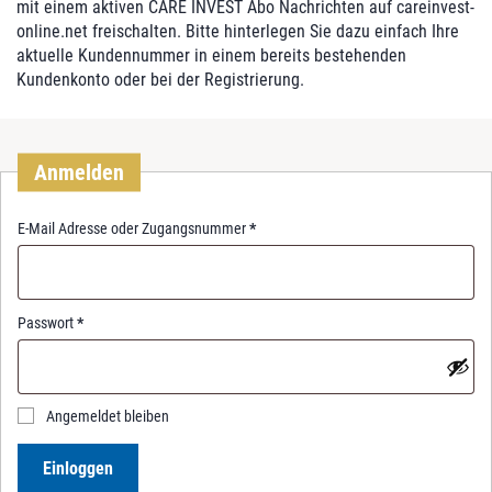
mit einem aktiven CARE INVEST Abo Nachrichten auf careinvest-
online.net freischalten. Bitte hinterlegen Sie dazu einfach Ihre
aktuelle Kundennummer in einem bereits bestehenden
Kundenkonto oder bei der Registrierung.
Anmelden
R
E-Mail Adresse oder Zugangsnummer
*
e
q
u
i
R
Passwort
*
r
e
e
q
d
u
i
Angemeldet bleiben
r
e
Einloggen
d