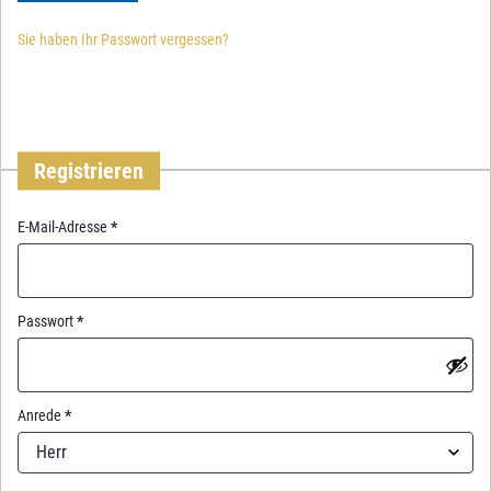
Sie haben Ihr Passwort vergessen?
Registrieren
R
E-Mail-Adresse
*
e
q
u
i
R
Passwort
*
r
e
e
q
d
u
i
Anrede
*
r
Herr
e
d