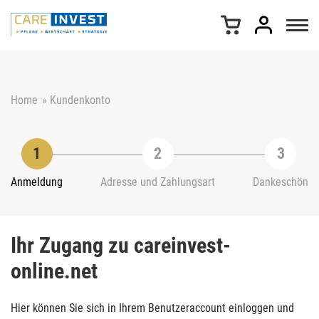
Z
u
m
I
n
h
Home
»
Kundenkonto
a
l
t
s
p
r
Anmeldung
Adresse und Zahlungsart
Dankeschön
i
n
g
Ihr Zugang zu careinvest-
e
n
online.net
Hier können Sie sich in Ihrem Benutzeraccount einloggen und