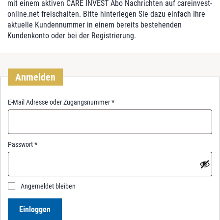
mit einem aktiven CARE INVEST Abo Nachrichten auf careinvest-
online.net freischalten. Bitte hinterlegen Sie dazu einfach Ihre
aktuelle Kundennummer in einem bereits bestehenden
Kundenkonto oder bei der Registrierung.
Anmelden
R
E-Mail Adresse oder Zugangsnummer
*
e
q
u
i
R
Passwort
*
r
e
e
q
d
u
i
Angemeldet bleiben
r
e
Einloggen
d