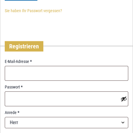
Sie haben Ihr Passwort vergessen?
Registrieren
R
E-Mail-Adresse
*
e
q
u
i
R
Passwort
*
r
e
e
q
d
u
i
Anrede
*
r
Herr
e
d