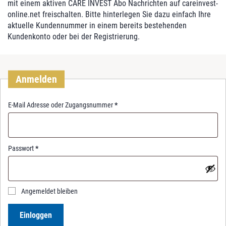
mit einem aktiven CARE INVEST Abo Nachrichten auf careinvest-
online.net freischalten. Bitte hinterlegen Sie dazu einfach Ihre
aktuelle Kundennummer in einem bereits bestehenden
Kundenkonto oder bei der Registrierung.
Anmelden
R
E-Mail Adresse oder Zugangsnummer
*
e
q
u
i
R
Passwort
*
r
e
e
q
d
u
i
Angemeldet bleiben
r
e
Einloggen
d