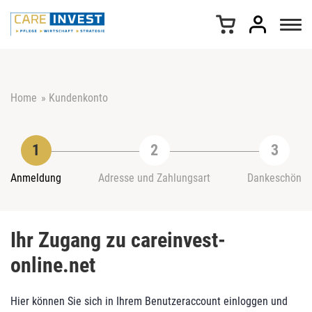
Z
u
m
I
n
h
Home
»
Kundenkonto
a
l
t
s
p
r
Anmeldung
Adresse und Zahlungsart
Dankeschön
i
n
g
Ihr Zugang zu careinvest-
e
n
online.net
Hier können Sie sich in Ihrem Benutzeraccount einloggen und