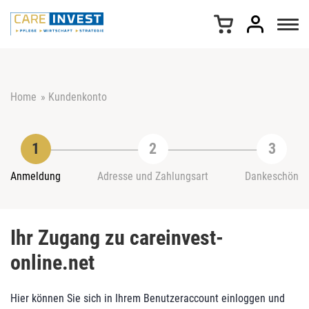
Z
u
m
I
n
h
Home
»
Kundenkonto
a
l
t
s
p
r
Anmeldung
Adresse und Zahlungsart
Dankeschön
i
n
g
Ihr Zugang zu careinvest-
e
n
online.net
Hier können Sie sich in Ihrem Benutzeraccount einloggen und