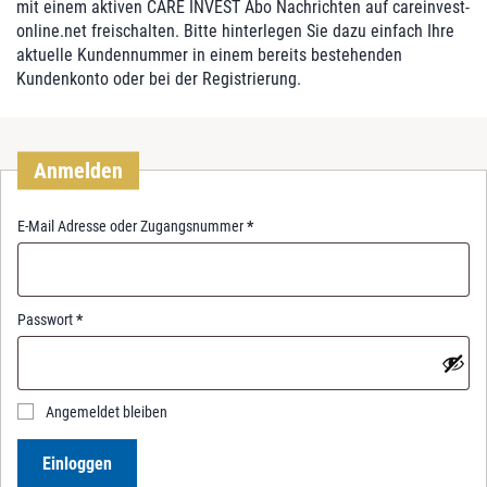
mit einem aktiven CARE INVEST Abo Nachrichten auf careinvest-
online.net freischalten. Bitte hinterlegen Sie dazu einfach Ihre
aktuelle Kundennummer in einem bereits bestehenden
Kundenkonto oder bei der Registrierung.
Anmelden
R
E-Mail Adresse oder Zugangsnummer
*
e
q
u
i
R
Passwort
*
r
e
e
q
d
u
i
Angemeldet bleiben
r
e
Einloggen
d