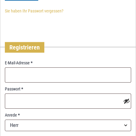
Sie haben Ihr Passwort vergessen?
Registrieren
R
E-Mail-Adresse
*
e
q
u
i
R
Passwort
*
r
e
e
q
d
u
i
Anrede
*
r
Herr
e
d