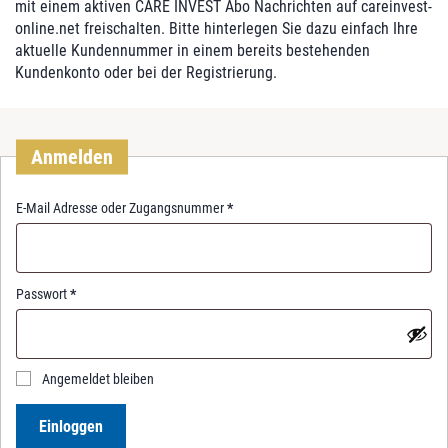
mit einem aktiven CARE INVEST Abo Nachrichten auf careinvest-
online.net freischalten. Bitte hinterlegen Sie dazu einfach Ihre
aktuelle Kundennummer in einem bereits bestehenden
Kundenkonto oder bei der Registrierung.
Anmelden
R
E-Mail Adresse oder Zugangsnummer
*
e
q
u
i
R
Passwort
*
r
e
e
q
d
u
i
Angemeldet bleiben
r
e
Einloggen
d