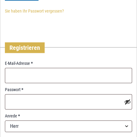
Sie haben Ihr Passwort vergessen?
Registrieren
R
E-Mail-Adresse
*
e
q
u
i
R
Passwort
*
r
e
e
q
d
u
i
Anrede
*
r
Herr
e
d