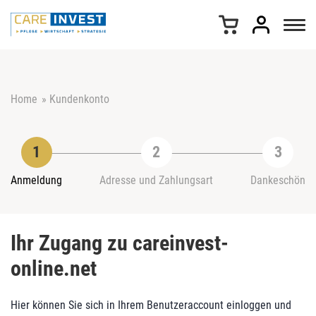
Z
u
m
I
n
h
Home
»
Kundenkonto
a
l
t
s
p
r
Anmeldung
Adresse und Zahlungsart
Dankeschön
i
n
g
Ihr Zugang zu careinvest-
e
n
online.net
Hier können Sie sich in Ihrem Benutzeraccount einloggen und