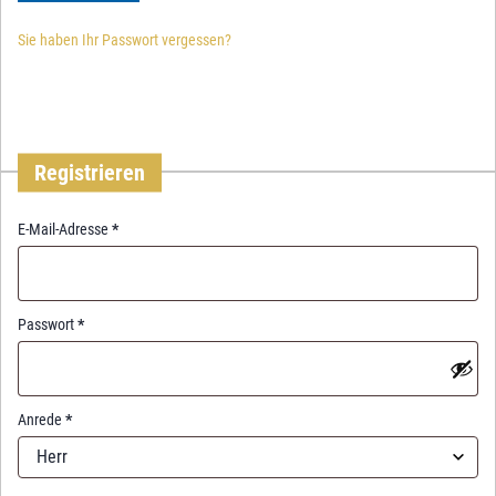
Sie haben Ihr Passwort vergessen?
Registrieren
R
E-Mail-Adresse
*
e
q
u
i
R
Passwort
*
r
e
e
q
d
u
i
Anrede
*
r
Herr
e
d