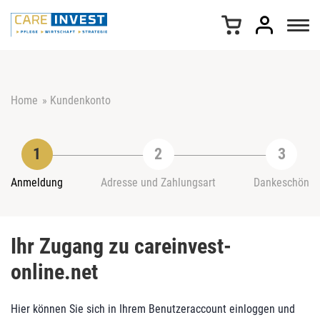
Z
u
m
I
n
h
Home
»
Kundenkonto
a
l
t
s
p
r
Anmeldung
Adresse und Zahlungsart
Dankeschön
i
n
g
Ihr Zugang zu careinvest-
e
n
online.net
Hier können Sie sich in Ihrem Benutzeraccount einloggen und