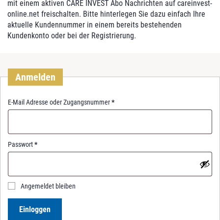
mit einem aktiven CARE INVEST Abo Nachrichten auf careinvest-
online.net freischalten. Bitte hinterlegen Sie dazu einfach Ihre
aktuelle Kundennummer in einem bereits bestehenden
Kundenkonto oder bei der Registrierung.
Anmelden
R
E-Mail Adresse oder Zugangsnummer
*
e
q
u
i
R
Passwort
*
r
e
e
q
d
u
i
Angemeldet bleiben
r
e
Einloggen
d