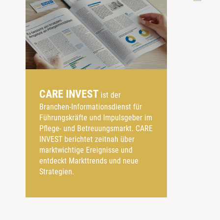
CARE INVEST
ist der
Branchen-Informationsdienst für
Führungskräfte und Impulsgeber im
Pflege- und Betreuungsmarkt. CARE
INVEST berichtet zeitnah über
marktwichtige Ereignisse und
entdeckt Markttrends und neue
Strategien.