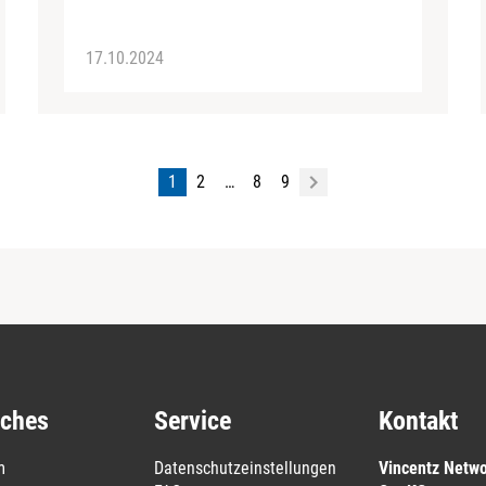
17.10.2024
1
2
…
8
9
iches
Service
Kontakt
m
Datenschutzeinstellungen
Vincentz Netw