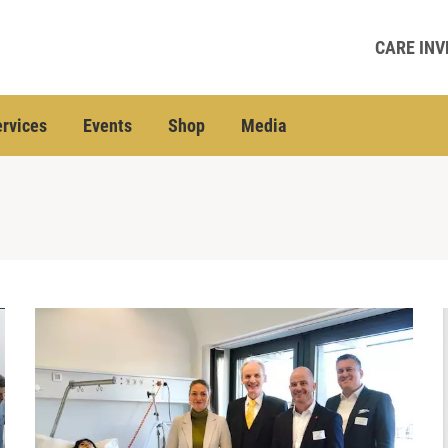
CARE INV
rvices
Events
Shop
Media