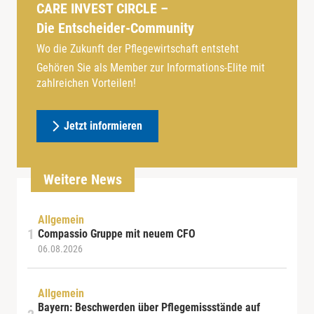
CARE INVEST CIRCLE –
Die Entscheider-Community
Wo die Zukunft der Pflegewirtschaft entsteht
Gehören Sie als Member zur Informations-Elite mit
zahlreichen Vorteilen!
Jetzt informieren
Weitere News
Allgemein
Compassio Gruppe mit neuem CFO
06.08.2026
Allgemein
Bayern: Beschwerden über Pflegemissstände auf