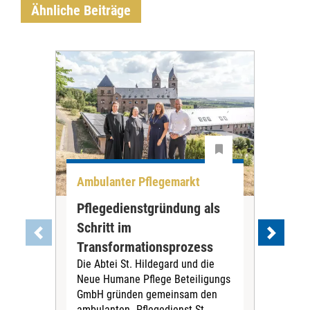
Ähnliche Beiträge
Ambulanter Pflegemarkt
Unt
Pflegedienstgründung als
AWO
Schritt im
Eig
Der 
Transformationsprozess
Krei
Die Abtei St. Hildegard und die
Biel
Neue Humane Pflege Beteiligungs
Amts
GmbH gründen gemeinsam den
Dur
ambulanten „Pflegedienst St.