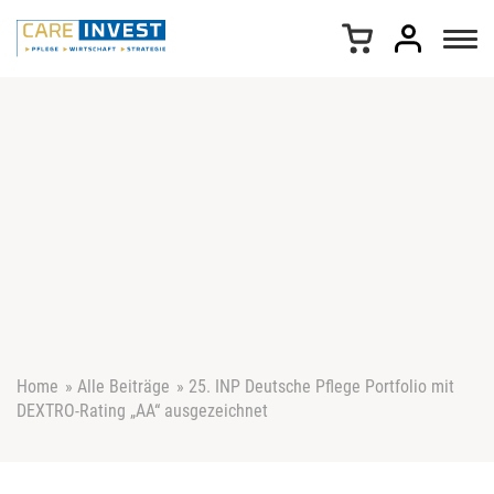
Z
u
m
I
n
h
a
l
t
s
p
r
i
n
g
e
Home
»
Alle Beiträge
»
25. INP Deutsche Pflege Portfolio mit
n
DEXTRO-Rating „AA“ ausgezeichnet