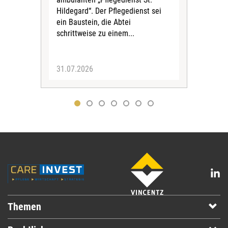
Eig
Hildegard“. Der Pflegedienst sei
bean
ein Baustein, die Abtei
Verf
schrittweise zu einem...
31.07.2026
30.
Themen