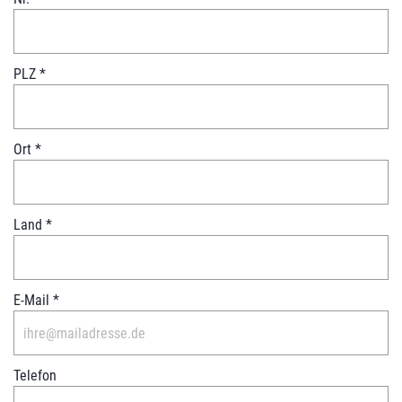
s
t
PLZ
*
Ort
*
Land
*
E-Mail
*
Telefon