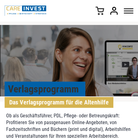
Z
u
m
I
n
h
a
l
t
s
p
r
i
Verlagsprogramm
n
g
Das Verlagsprogramm für die Altenhilfe
e
n
Ob als Geschäftsführer, PDL, Pflege- oder Betreungskraft:
Profitieren Sie von passgenauen Online-Angeboten, von
Fachzeitschriften und Büchern (print und digital), Arbeitshilfen
und Veranstaltungen für Ihren speziellen Arbeitsbereich.