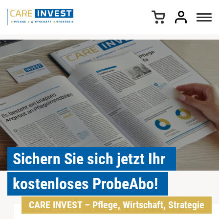
Z
u
m
I
n
h
a
l
t
s
p
r
i
n
Sichern Sie sich jetzt Ihr
g
e
n
kostenloses ProbeAbo!
CARE INVEST – Pflege, Wirtschaft, Strategie