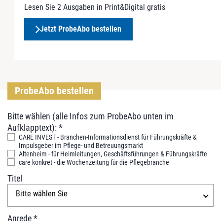
Lesen Sie 2 Ausgaben in Print&Digital gratis
Jetzt ProbeAbo bestellen
ProbeAbo bestellen
P
Bitte wählen (alle Infos zum ProbeAbo unten im
r
Aufklapptext):
*
o
CARE INVEST - Branchen-Informationsdienst für Führungskräfte &
Impulsgeber im Pflege- und Betreuungsmarkt
b
Altenheim - für Heimleitungen, Geschäftsführungen & Führungskräfte
e
care konkret - die Wochenzeitung für die Pflegebranche
A
Titel
b
Bitte wählen Sie
o
Anrede
*