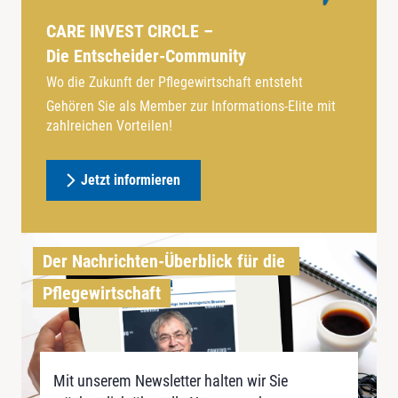
CARE INVEST CIRCLE –
Die Entscheider-Community
Wo die Zukunft der Pflegewirtschaft entsteht
Gehören Sie als Member zur Informations-Elite mit
zahlreichen Vorteilen!
Jetzt informieren
Der Nachrichten-Überblick für die 
Pflegewirtschaft
Mit unserem Newsletter halten wir Sie