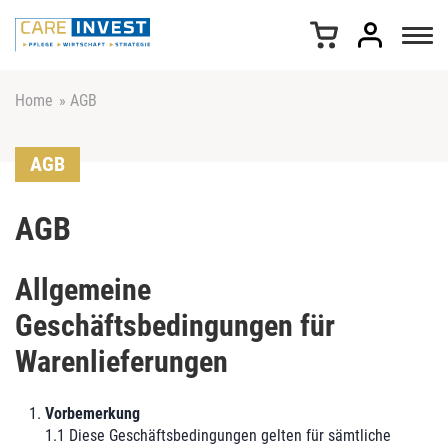
Z
u
m
I
n
Home
»
AGB
h
a
AGB
l
t
s
AGB
p
r
i
Allgemeine
n
g
Geschäftsbedingungen für
e
Warenlieferungen
n
Vorbemerkung
1.1 Diese Geschäftsbedingungen gelten für sämtliche