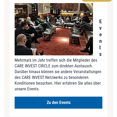
E
v
e
n
t
s
Mehrmals im Jahr treffen sich die Mitglieder des
CARE INVEST CIRCLE zum direkten Austausch.
Darüber hinaus können sie andere Veranstaltungen
des CARE INVEST Netzwerks zu besonderen
Konditionen besuchen. Hier erfahren Sie alles über
unsere Events.
Zu den Events