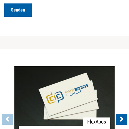
Senden
FlexAbos