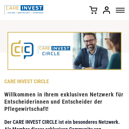
Z
u
m
I
n
h
a
l
t
s
p
r
i
CARE INVEST CIRCLE
n
g
Willkommen in Ihrem exklusiven Netzwerk für
e
Entscheiderinnen und Entscheider der
n
Pflegewirtschaft!
Der CARE INVEST CIRCLE ist ein besonderes Netzwerk.