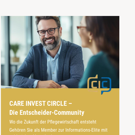
CARE INVEST CIRCLE –
Die Entscheider-Community
Wo die Zukunft der Pflegewirtschaft entsteht
Gehören Sie als Member zur Informations-Elite mit