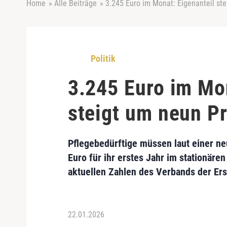
Home
»
Alle Beiträge
»
3.245 Euro im Monat: Eigenanteil st
Politik
3.245 Euro im Mo
steigt um neun P
Pflegebedürftige müssen laut einer neu
Euro für ihr erstes Jahr im stationäre
aktuellen Zahlen des Verbands der Ers
22.01.2026