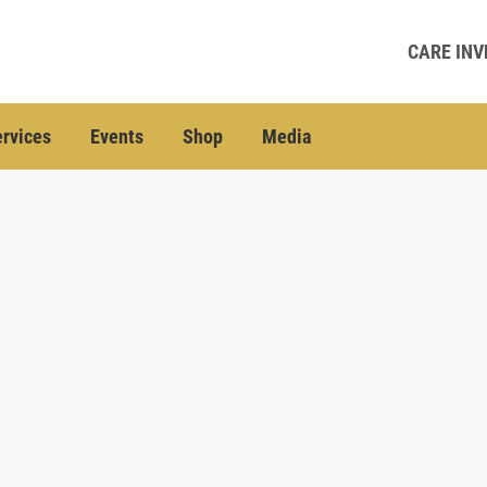
CARE INV
rvices
Events
Shop
Media