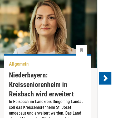
Allgemein
A
Niederbayern:
Kreisseniorenheim in
Reisbach wird erweitert
In Reisbach im Landkreis Dingolfing-Landau
D
soll das Kreisseniorenheim St. Josef
i
umgebaut und erweitert werden. Das Land
i