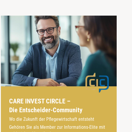
CARE INVEST CIRCLE –
Die Entscheider-Community
Wo die Zukunft der Pflegewirtschaft entsteht
Gehören Sie als Member zur Informations-Elite mit