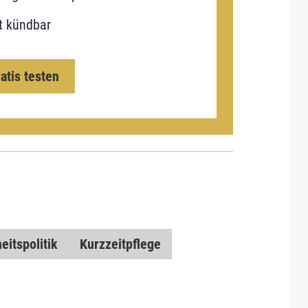
t kündbar
ratis testen
itspolitik
Kurzzeitpflege