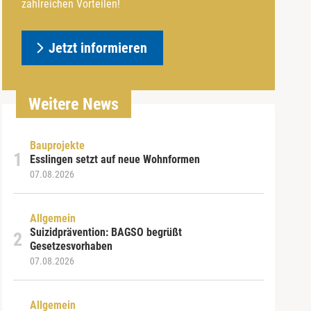
zahlreichen Vorteilen!
Jetzt informieren
Weitere News
Bauprojekte
Esslingen setzt auf neue Wohnformen
07.08.2026
Allgemein
Suizidprävention: BAGSO begrüßt
Gesetzesvorhaben
07.08.2026
Allgemein