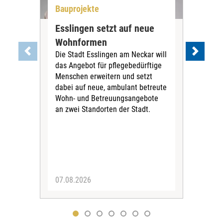
Bauprojekte
Bau
Esslingen setzt auf neue
Neu
Wohnformen
Cur
Die Stadt Esslingen am Neckar will
Pe
das Angebot für pflegebedürftige
Der 
Menschen erweitern und setzt
im 
dabei auf neue, ambulant betreute
neu
Wohn- und Betreuungsangebote
wird
an zwei Standorten der Stadt.
Com
07.08.2026
04.