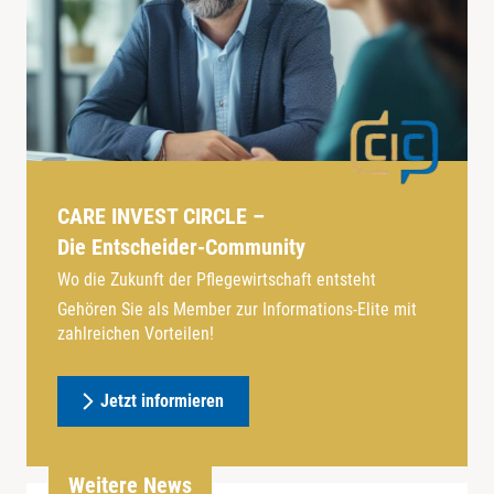
CARE INVEST CIRCLE –
Die Entscheider-Community
Wo die Zukunft der Pflegewirtschaft entsteht
Gehören Sie als Member zur Informations-Elite mit
zahlreichen Vorteilen!
Jetzt informieren
Weitere News