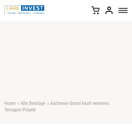
Z
u
m
I
n
h
a
l
t
s
p
r
i
n
g
e
Home
»
Alle Beiträge
»
Aachener Grund kauft weiteres
n
Terragon-Projekt