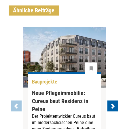
Ähnliche Beiträge
Bauprojekte
All
Neue Pflegeimmobilie:
Stu
Cureus baut Residenz in
wei
Die
Peine
ihre
Der Projektentwickler Cureus baut
Inno
im niedersächsischen Peine eine
dies
neue Seniorenresidenz. Betreiben