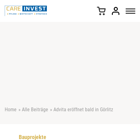
Z
u
m
I
n
h
a
l
t
s
p
r
i
n
g
e
Home
»
Alle Beiträge
»
Advita eröffnet bald in Görlitz
n
Bauprojekte