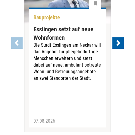
Bauprojekte
Bau
Esslingen setzt auf neue
Neu
Wohnformen
Cur
Die Stadt Esslingen am Neckar will
Pe
das Angebot für pflegebedürftige
Der 
Menschen erweitern und setzt
im 
dabei auf neue, ambulant betreute
neu
Wohn- und Betreuungsangebote
wird
an zwei Standorten der Stadt.
Com
07.08.2026
04.