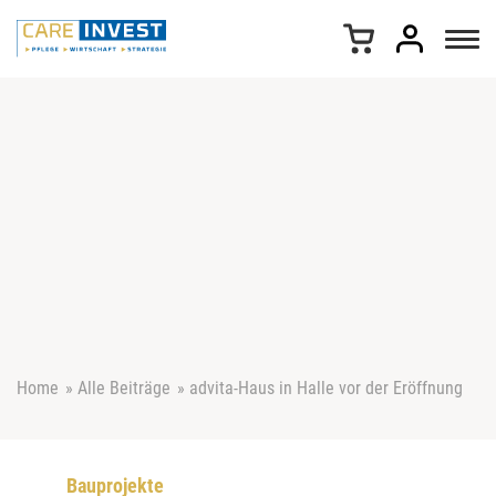
Z
u
m
I
n
h
a
l
t
s
p
r
i
n
g
e
Home
»
Alle Beiträge
»
advita-Haus in Halle vor der Eröffnung
n
Bauprojekte