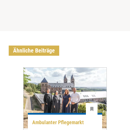
Ähnliche Beiträge
Ambulanter Pflegemarkt
Unt