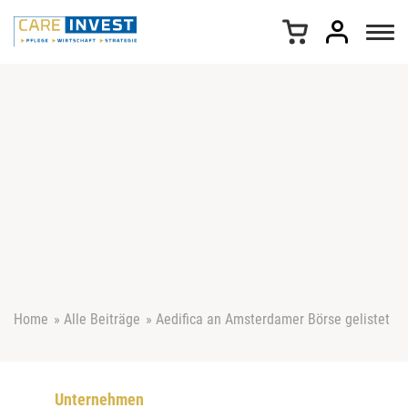
Z
u
m
I
n
h
a
l
t
s
p
r
i
n
g
e
Home
»
Alle Beiträge
»
Aedifica an Amsterdamer Börse gelistet
n
Unternehmen