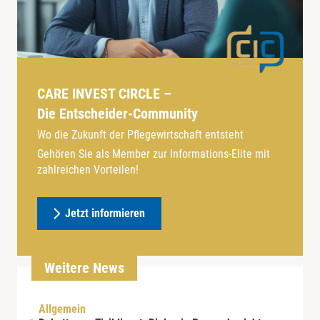
CARE INVEST CIRCLE –
Die Entscheider-Community
Wo die Zukunft der Pflegewirtschaft entsteht
Gehören Sie als Member zur Informations-Elite mit
zahlreichen Vorteilen!
Jetzt informieren
Weitere News
Allgemein