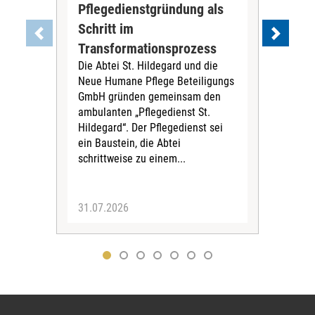
Pflegedienstgründung als
AWO
Schritt im
Eig
Der 
Transformationsprozess
Krei
Die Abtei St. Hildegard und die
Biel
Neue Humane Pflege Beteiligungs
Amts
GmbH gründen gemeinsam den
Dur
ambulanten „Pflegedienst St.
Eig
Hildegard“. Der Pflegedienst sei
bean
ein Baustein, die Abtei
Verf
schrittweise zu einem...
31.07.2026
30.