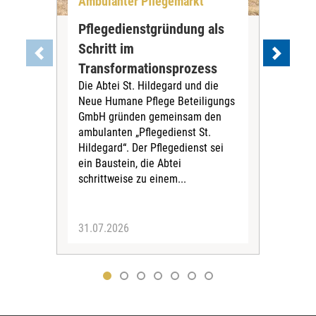
Ambulanter Pflegemarkt
Unt
Pflegedienstgründung als
AWO
Schritt im
Eig
Der 
Transformationsprozess
Krei
Die Abtei St. Hildegard und die
Biel
Neue Humane Pflege Beteiligungs
Amts
GmbH gründen gemeinsam den
Dur
ambulanten „Pflegedienst St.
Eig
Hildegard“. Der Pflegedienst sei
bean
ein Baustein, die Abtei
Verf
schrittweise zu einem...
31.07.2026
30.