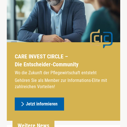
CARE INVEST CIRCLE –
Die Entscheider-Community
Wo die Zukunft der Pflegewirtschaft entsteht
Gehören Sie als Member zur Informations-Elite mit
zahlreichen Vorteilen!
Jetzt informieren
Weitere News