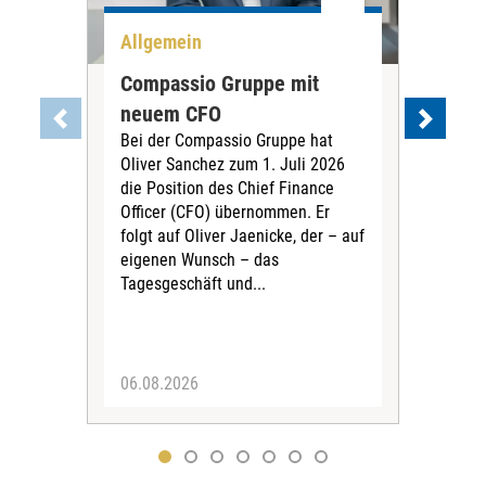
Allgemein
All
Compassio Gruppe mit
Car
neuem CFO
Vor
Bei der Compassio Gruppe hat
ger
Oliver Sanchez zum 1. Juli 2026
Der 
die Position des Chief Finance
Nac
Officer (CFO) übernommen. Er
202
folgt auf Oliver Jaenicke, der – auf
Vors
eigenen Wunsch – das
Ste
Tagesgeschäft und...
den 
Vors
06.08.2026
05.