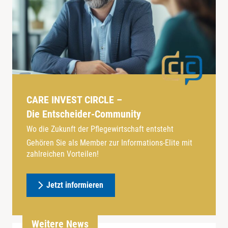
CARE INVEST CIRCLE –
Die Entscheider-Community
Wo die Zukunft der Pflegewirtschaft entsteht
Gehören Sie als Member zur Informations-Elite mit
zahlreichen Vorteilen!
Jetzt informieren
Weitere News