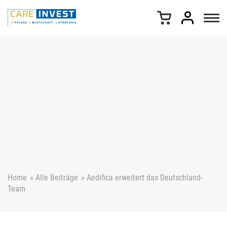
Z
u
m
I
n
h
a
l
t
s
p
r
i
n
g
e
Home
»
Alle Beiträge
»
Aedifica erweitert das Deutschland-
n
Team