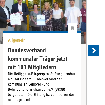
Allgemein
U
Bundesverband
kommunaler Träger jetzt
e
mit 101 Mitgliedern
Die Heiliggeist-Bürgerspital-Stiftung Landau
D
a.d.Isar ist dem Bundesverband der
C
kommunalen Senioren- und
T
Behinderteneinrichtungen e.V. (BKSB)
„
beigetreten. Die Stiftung ist damit einer der
e
nun insgesamt...