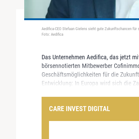
Aedifica-CEO Stefaan Gielens sieht gute Zukunftschancen für
Foto: Aedifica
Das Unternehmen Aedifica, das jetzt mit
börsennotierten Mitbewerber Cofinimmo f
Geschäftsmöglichkeiten für die Zukunft
Entwicklung: In Europa wird sich die Z
CARE INVEST DIGITAL