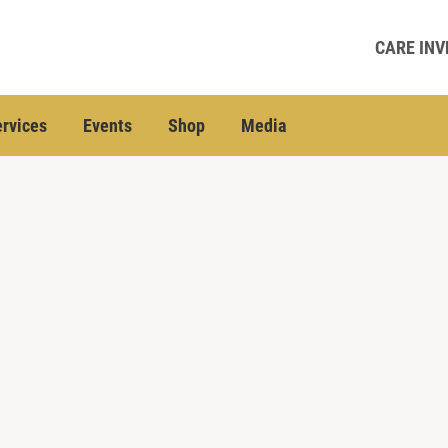
CARE INV
rvices
Events
Shop
Media