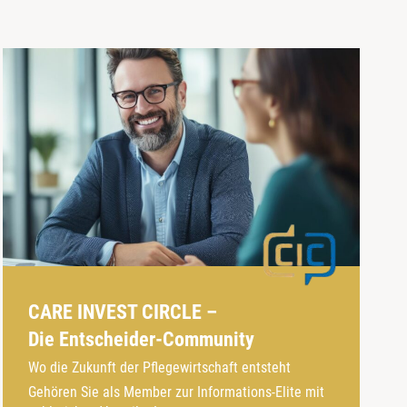
CARE INVEST CIRCLE –
Die Entscheider-Community
Wo die Zukunft der Pflegewirtschaft entsteht
Gehören Sie als Member zur Informations-Elite mit