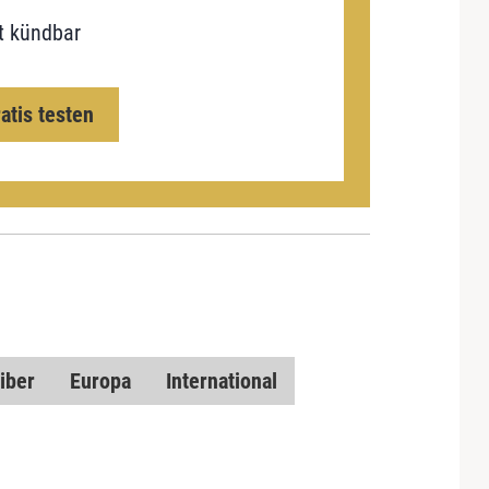
t kündbar
ratis testen
iber
Europa
International