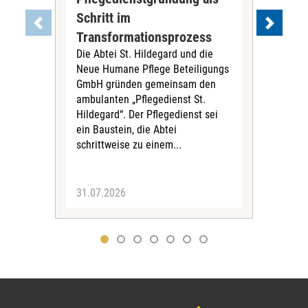
Schritt im
Eig
Der 
Transformationsprozess
Krei
Die Abtei St. Hildegard und die
Biel
Neue Humane Pflege Beteiligungs
Amts
GmbH gründen gemeinsam den
Dur
ambulanten „Pflegedienst St.
Eig
Hildegard“. Der Pflegedienst sei
bean
ein Baustein, die Abtei
Verf
schrittweise zu einem...
31.07.2026
30.