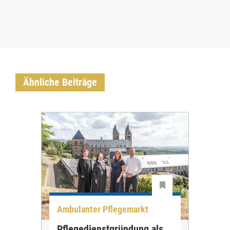
Ähnliche Beiträge
Ambulanter Pflegemarkt
Unt
Pflegedienstgründung als
AWO