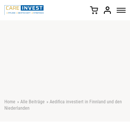
Z
u
m
I
n
h
a
l
t
s
p
r
i
n
g
e
Home
»
Alle Beiträge
»
Aedifica investiert in Finnland und den
n
Niederlanden