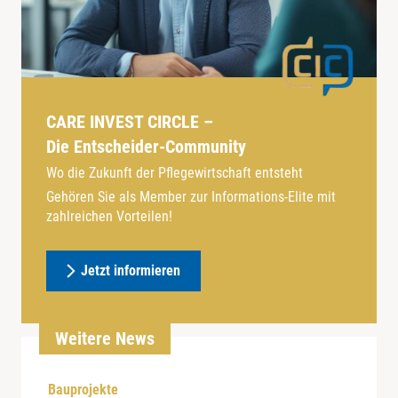
CARE INVEST CIRCLE –
Die Entscheider-Community
Wo die Zukunft der Pflegewirtschaft entsteht
Gehören Sie als Member zur Informations-Elite mit
zahlreichen Vorteilen!
Jetzt informieren
Weitere News
Bauprojekte