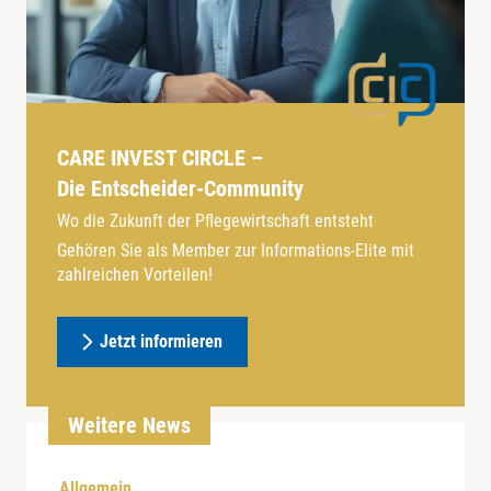
CARE INVEST CIRCLE –
Die Entscheider-Community
Wo die Zukunft der Pflegewirtschaft entsteht
Gehören Sie als Member zur Informations-Elite mit
zahlreichen Vorteilen!
Jetzt informieren
Weitere News
Allgemein