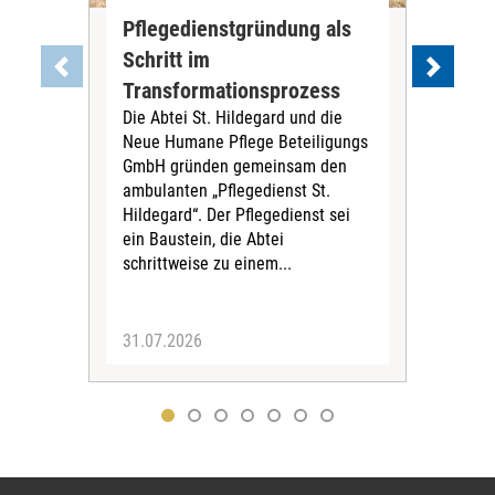
Pflegedienstgründung als
AWO
Schritt im
Eig
Der 
Transformationsprozess
Krei
Die Abtei St. Hildegard und die
Biel
Neue Humane Pflege Beteiligungs
Amts
GmbH gründen gemeinsam den
Dur
ambulanten „Pflegedienst St.
Eig
Hildegard“. Der Pflegedienst sei
bean
ein Baustein, die Abtei
Verf
schrittweise zu einem...
31.07.2026
30.