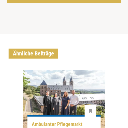
Ähnliche Beiträge
Ambulanter Pflegemarkt
Unt