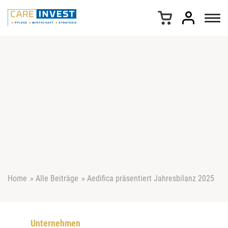
Z
u
m
I
n
h
a
l
t
s
p
r
i
n
g
e
Home
»
Alle Beiträge
»
Aedifica präsentiert Jahresbilanz 2025
n
Unternehmen