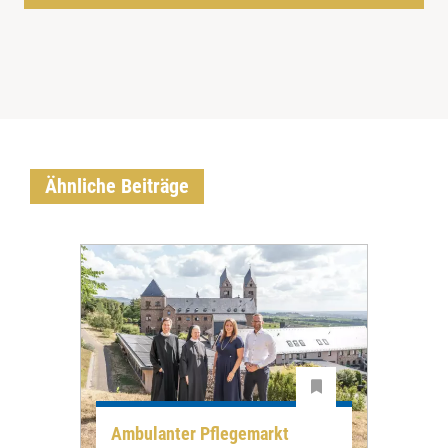
Ähnliche Beiträge
Ambulanter Pflegemarkt
Unt