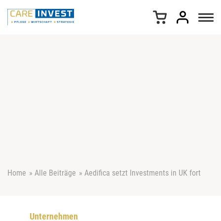
Z
u
m
I
n
h
a
l
t
s
p
r
i
n
g
e
Home
»
Alle Beiträge
»
Aedifica setzt Investments in UK fort
n
Unternehmen