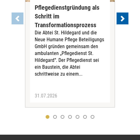
Pflegedienstgründung als
AWO
Schritt im
Eig
Der 
Transformationsprozess
Krei
Die Abtei St. Hildegard und die
Biel
Neue Humane Pflege Beteiligungs
Amts
GmbH gründen gemeinsam den
Dur
ambulanten „Pflegedienst St.
Eig
Hildegard“. Der Pflegedienst sei
bean
ein Baustein, die Abtei
Verf
schrittweise zu einem...
31.07.2026
30.