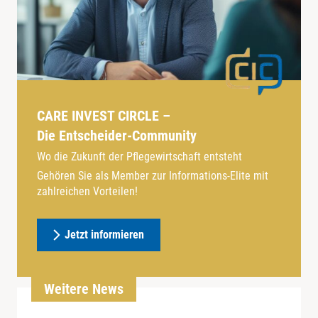
CARE INVEST CIRCLE –
Die Entscheider-Community
Wo die Zukunft der Pflegewirtschaft entsteht
Gehören Sie als Member zur Informations-Elite mit
zahlreichen Vorteilen!
Jetzt informieren
Weitere News