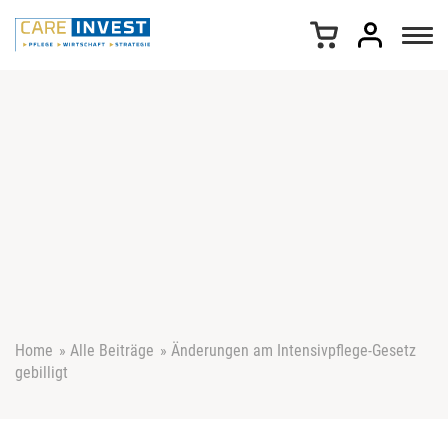
Z
u
m
I
n
h
a
l
t
s
p
r
i
n
g
e
Home
»
Alle Beiträge
»
Änderungen am Intensivpflege-Gesetz
n
gebilligt