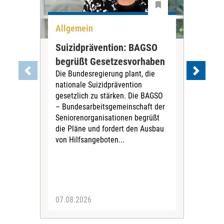
Allgemein
All
Suizidprävention: BAGSO
Deb
begrüßt Gesetzesvorhaben
Dia
Die Bundesregierung plant, die
Ste
nationale Suizidprävention
„Ein
gesetzlich zu stärken. Die BAGSO
zum 
– Bundesarbeitsgemeinschaft der
Fac
Seniorenorganisationen begrüßt
soz
die Pläne und fordert den Ausbau
Wehr
von Hilfsangeboten...
Sabi
der 
07.08.2026
07.