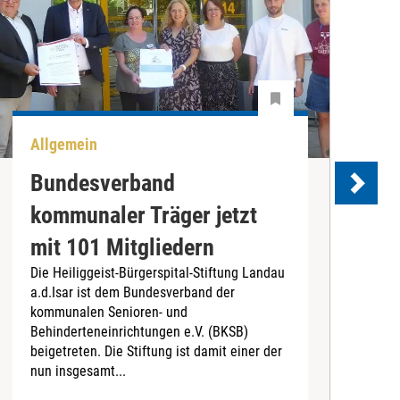
Allgemein
U
Bundesverband
kommunaler Träger jetzt
e
mit 101 Mitgliedern
Die Heiliggeist-Bürgerspital-Stiftung Landau
D
a.d.Isar ist dem Bundesverband der
C
kommunalen Senioren- und
T
Behinderteneinrichtungen e.V. (BKSB)
„
beigetreten. Die Stiftung ist damit einer der
e
nun insgesamt...