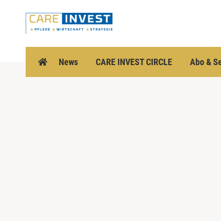
Z
u
m
I
n
h
News
CARE INVEST CIRCLE
Abo & Se
a
l
t
s
p
r
i
n
g
e
n