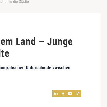
iehen in die Städte
 dem Land – Junge
dte
emografischen Unterschiede zwischen