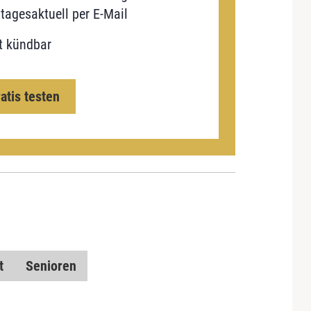
tagesaktuell per E-Mail
t kündbar
ratis testen
t
Senioren