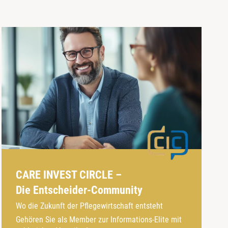
CARE INVEST CIRCLE –
Die Entscheider-Community
Wo die Zukunft der Pflegewirtschaft entsteht
Gehören Sie als Member zur Informations-Elite mit