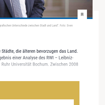
rafischen Unterschiede zwischen Stadt und Land". Foto: Sven
 Städte, die älteren bevorzugen das Land.
ebnis einer Analyse des RWI – Leibniz-
er Ruhr Universität Bochum. Zwischen 2008