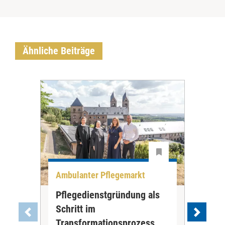
Ähnliche Beiträge
Ambulanter Pflegemarkt
Unt
Pflegedienstgründung als
AWO
Schritt im
Eig
Der 
Transformationsprozess