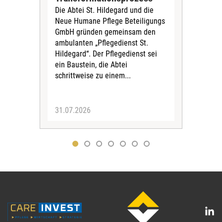
Krei
Die Abtei St. Hildegard und die
Biel
Neue Humane Pflege Beteiligungs
Amts
GmbH gründen gemeinsam den
Dur
ambulanten „Pflegedienst St.
Eig
Hildegard“. Der Pflegedienst sei
bean
ein Baustein, die Abtei
Verf
schrittweise zu einem...
31.07.2026
30.