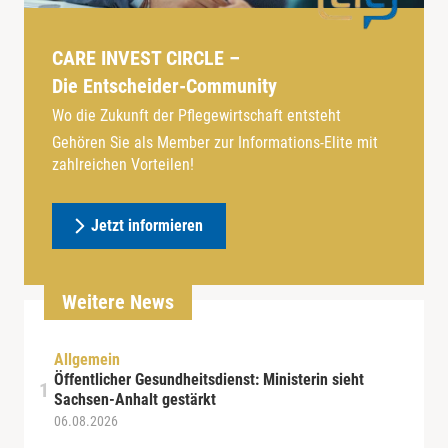
CARE INVEST CIRCLE –
Die Entscheider-Community
Wo die Zukunft der Pflegewirtschaft entsteht
Gehören Sie als Member zur Informations-Elite mit
zahlreichen Vorteilen!
Jetzt informieren
Weitere News
Allgemein
Öffentlicher Gesundheitsdienst: Ministerin sieht
Sachsen-Anhalt gestärkt
06.08.2026